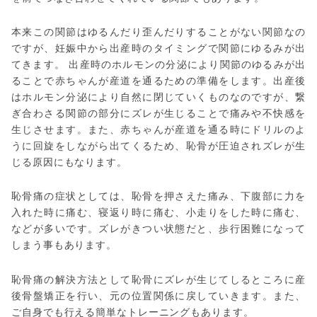
本来この関節はゆるんだり歪んだりすることがない関節なの
ですが、妊娠中から出産時のタイミングで関節にゆるみが出
てきます。 出産時のホルモンの分泌により関節のゆるみが出
ることで赤ちゃんが産道を通るための準備をします。出産後
はホルモン分泌により自然に閉じていくものなのですが、繋
ぎ合わさる関節の部分にズレが生じることで痛みや不快感を
生じさせます。また、赤ちゃんが産道を通る時にドリルのよ
うに回旋をしながら出てくるため、恥骨が圧迫されズレが生
じる原因にもなります。
恥骨痛の症状としては、恥骨を押さえた痛み、下腹部に力を
入れた時に痛む、寝返り時に痛む、小走りをした時に痛む、
などが多いです。ズレがきつい状態だと、歩行困難になって
しまう事もあります。
恥骨痛の解決方法として恥骨にズレが生じてしるところに産
後骨盤矯正を行い、元の位置関係に戻していきます。また、
ご自身でも行える簡単なトレーニングもあります。